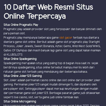
10 Daftar Web Resmi Situs
Online Terpercaya
Situs Online Pragmatic Play
Pragmatic play adalah provider slot yang terpopuler dan banyak diminati oleh
para pemain slot.
Pragmatic play mempunyai beberapa game
slot gacor
terbaik nya diantara
diantara game slot online. Berikut adalah game slot pragmatic play Starlight
Princess, Joker Jewels, Sweet Bonanza, Aztec Gems, Wild West Gold/WWG,
Gates Of Olympus dan masih banyak lagi game slot yang dapat kalian mainkan
di KLUBSLOTS
Situs Online Spadegaming
Spadegaming merupakan situs yang paling top di bagian Asia saat ini. sejak
berdirinya spadegaming, situs online tersebut mampu merilis lebih dari
ratusan game slot terbaik yang mendukung dari beberapa bahasa.
Situs Online Joker123 Gaming
Slot Joker adalah permainan casino online dan slot online dari provider joker
gaming. Permainan joker123 sangat mudah dimengerti, dan dipahami oleh
para player slot. Sehingga player dapat meraup keuntungan dengan mudah
dari permainan game slot joker123. Berbagai pasaran game judi ditawarkan
seperti live casino, slot, serta game judi online tembak ikan.
Situs Online Microgaming
Microgaming merupakan perusahaan game casino sejak tahun 2010. Seiring