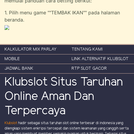
memulai panduan cara betting berikut:
1. Pilih menu game ""TEMBAK IKAN"" pada halaman
beranda.
KALKULATOR MIX PARLAY
TENTANG KAMI
MOBILE
LINK ALTERNATIF KLUBSLOT
JADWAL BANK
RTP SLOT GACOR
Klubslot Situs Taruhan
Online Aman Dan
Terpercaya
Klubslot
hadir sebagai situs taruhan slot online terbesar di indonesia yang
dilengkapi sistem enkripsi tercepat dan sistem keamanan yang canggih serta
aman yang membuat member semakin nyaman untuk bermain. Sebagai situs