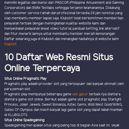
memiliki legalitas dan lisensi dari PAGCOR (Philippine Amusement and Gaming
Corporation) dan BMM Testlabs sehingga terjamin keamanannya. Didukung
oleh customer service ramah dan profesional tersedia 24 jam nonstop yang
siap membantu member kapan saja. Klubslot telah berkomitmen memberikan
pelayanan terbaik dengan meningkatkan kualitas website kami dan
menyediakan pelayanan lewat video tutorial, panduan betting, link alternatif
dan fitur menarik lainnya untuk membantu member meraih kemenangan.
Daftar sekarang juga di Klubslot dan menangkan hadiahnya di website kami
Klubslot
10 Daftar Web Resmi Situs
Online Terpercaya
Situs Online Pragmatic Play
Pragmatic play adalah provider slot yang terpopuler dan banyak diminati oleh
para pemain slot.
Pragmatic play mempunyai beberapa game
slot gacor
terbaik nya diantara
diantara game slot online. Berikut adalah game slot pragmatic play Starlight
Princess, Joker Jewels, Sweet Bonanza, Aztec Gems, Wild West Gold/WWG,
Gates Of Olympus dan masih banyak lagi game slot yang dapat kalian mainkan
di KLUBSLOTS
Situs Online Spadegaming
Spadegaming merupakan situs yang paling top di bagian Asia saat ini. sejak