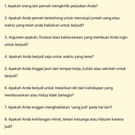
1. Apakah orang lain pernah mengkritik perjudian Anda?
2. Apakah Anda pernah berbohong untuk menutupi jumlah uang atau
waktu yang telah anda habiskan untuk berjudi?
3. Argumen apakah, frustasi atau kekecewaan yang membuat Anda ingin
untuk berjudi?
4. Apakah Anda berjudi saja untuk waktu yang lama?
5. Apakah Anda tinggal jauh dari tempat kerja, kuliah atau sekolah untuk
berjudi?
6. Apakah Anda berjudi untuk melarikan diri dari kehidupan yang
membosankan atau hidup tidak bahagia?
7. Apakah Anda enggan menghabiskan 'uang judi' pada hal lain?
8. Apakah Anda kehilangan minat, teman keluarga atau hiburan karena
judi?