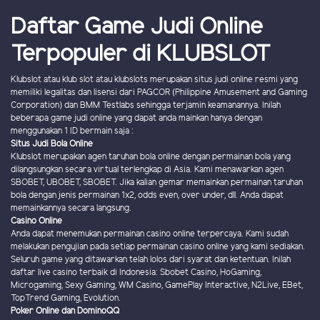
Daftar Game Judi Online
Terpopuler di KLUBSLOT
Klubslot atau klub slot atau klubslots merupakan situs judi online resmi yang
memiliki legalitas dan lisensi dari PAGCOR (Philippine Amusement and Gaming
Corporation) dan BMM Testlabs sehingga terjamin keamanannya. Inilah
beberapa game judi online yang dapat anda mainkan hanya dengan
menggunakan 1 ID bermain saja :
Situs Judi Bola Online
Klubslot merupakan agen taruhan bola online dengan permainan bola yang
dilangsungkan secara virtual terlengkap di Asia. Kami menawarkan agen
SBOBET, UBOBET, SBOBET. Jika kalian gemar memainkan permainan taruhan
bola dengan jenis permainan 1x2, odds even, over under, dll. Anda dapat
memainkannya secara langsung.
Casino Online
Anda dapat menemukan permainan casino online terpercaya. Kami sudah
melakukan pengujian pada setiap permainan casino online yang kami sediakan.
Seluruh game yang ditawarkan telah lolos dari syarat dan ketentuan. Inilah
daftar live casino terbaik di Indonesia: Sbobet Casino, HoGaming,
Microgaming, Sexy Gaming, WM Casino, GamePlay Interactive, N2Live, EBet,
TopTrend Gaming, Evolution.
Poker Online dan DominoQQ