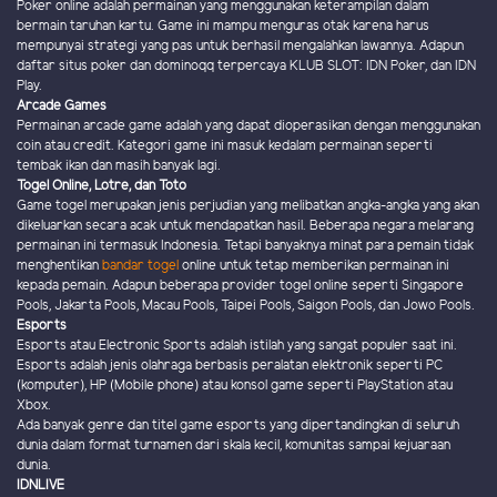
Poker online adalah permainan yang menggunakan keterampilan dalam
bermain taruhan kartu. Game ini mampu menguras otak karena harus
mempunyai strategi yang pas untuk berhasil mengalahkan lawannya. Adapun
daftar situs poker dan dominoqq terpercaya KLUB SLOT: IDN Poker, dan IDN
Play.
Arcade Games
Permainan arcade game adalah yang dapat dioperasikan dengan menggunakan
coin atau credit. Kategori game ini masuk kedalam permainan seperti
tembak ikan dan masih banyak lagi.
Togel Online, Lotre, dan Toto
Game togel merupakan jenis perjudian yang melibatkan angka-angka yang akan
dikeluarkan secara acak untuk mendapatkan hasil. Beberapa negara melarang
permainan ini termasuk Indonesia. Tetapi banyaknya minat para pemain tidak
menghentikan
bandar togel
online untuk tetap memberikan permainan ini
kepada pemain. Adapun beberapa provider togel online seperti Singapore
Pools, Jakarta Pools, Macau Pools, Taipei Pools, Saigon Pools, dan Jowo Pools.
Esports
Esports atau Electronic Sports adalah istilah yang sangat populer saat ini.
Esports adalah jenis olahraga berbasis peralatan elektronik seperti PC
(komputer), HP (Mobile phone) atau konsol game seperti PlayStation atau
Xbox.
Ada banyak genre dan titel game esports yang dipertandingkan di seluruh
dunia dalam format turnamen dari skala kecil, komunitas sampai kejuaraan
dunia.
IDNLIVE