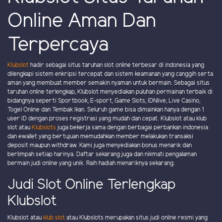
Online Aman Dan
Terpercaya
Klubslot
hadir sebagai situs taruhan slot online terbesar di indonesia yang
dilengkapi sistem enkripsi tercepat dan sistem keamanan yang canggih serta
aman yang membuat member semakin nyaman untuk bermain. Sebagai situs
taruhan online terlengkap, Klubslot menyediakan puluhan permainan terbaik di
bidangnya seperti Sportbook, E-sport, Game Slots, IDNlive, Live Casino,
Togel Online dan Tembak Ikan. Seluruh game bisa dimainkan hanya dengan 1
user ID dengan proses registrasi yang mudah dan cepat. Klubslot atau klub
slot atau
Klubslots
juga bekerja sama dengan berbagai perbankan indonesia
dan ewallet yang bertujuan memudahkan member melakukan transaksi
deposit maupun withdraw. Kami juga menyediakan bonus menarik dan
berlimpah setiap harinya. Daftar sekarang juga dan nikmati pengalaman
bermain judi online yang unik. Raih hadiah menariknya sekarang.
Judi Slot Online Terlengkap
Klubslot
Klubslot atau
klub slot
atau Klubslots merupakan situs judi online resmi yang