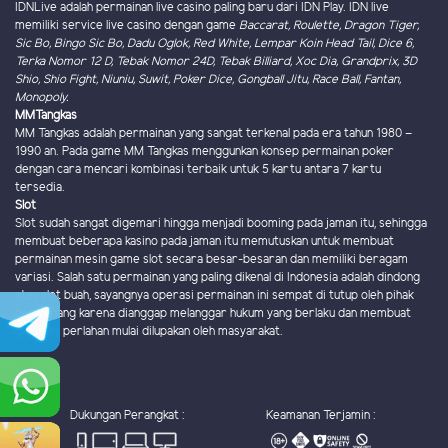
IDNLive adalah permainan live casino paling baru dari IDN Play. IDN live
memiliki service live casino dengan game
Baccarat, Roulette, Dragon Tiger,
Sic Bo, Bingo Sic Bo, Dadu Oglok, Red White, Lempar Koin Head Tail, Dice 6,
Terka Nomor 12 D, Tebak Nomor 24D, Tebak Billiard, Xoc Dia, Grandprix, 3D
Shio, Shio Fight, Niuniu, Suwit, Poker Dice, Gongball Jitu, Race Ball, Fantan,
Monopoly.
MMTangkas
MM Tangkas adalah permainan yang sangat terkenal pada era tahun 1980 –
1990 an. Pada game MM Tangkas menggunkan konsep permainan poker
dengan cara mencari kombinasi terbaik untuk 5 kartu antara 7 kartu
tersedia.
Slot
Slot sudah sangat digemari hingga menjadi booming pada jaman itu, sehingga
membuat beberapa kasino pada jaman itu memutuskan untuk membuat
permainan mesin game slot secara besar-besaran dan memiliki beragam
variasi. Salah satu permainan yang paling dikenal di Indonesia adalah dindong
atau slot buah, sayangnya operasi permainan ini sempat di tutup oleh pihak
berwenang karena dianggap melanggar hukum yang berlaku dan membuat
game ini perlahan mulai dilupakan oleh masyarakat.
Dukungan Perangkat :
Keamanan Terjamin :