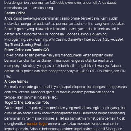
bola dengan jenis permainan 1x2, odds even, over under, dll. Anda dapat
memainkannya secara langsung.
Casino Online
Anda dapat menemukan permainan casino online terpercaya. Kami sudah
melakukan pengujian pada setiap permainan casino online yang kami sediakan.
Seluruh game yang ditawarkan telah lolos dari syarat dan ketentuan. Inilah
daftar live casino terbaik di Indonesia: Sbobet Casino, HoGaming,
Microgaming, Sexy Gaming, WM Casino, GamePlay Interactive, N2Live, EBet,
TopTrend Gaming, Evolution.
Poker Online dan DominoQQ
Poker online adalah permainan yang menggunakan keterampilan dalam
bermain taruhan kartu. Game ini mampu menguras otak karena harus
mempunyai strategi yang pas untuk berhasil mengalahkan lawannya. Adapun
daftar situs poker dan dominoqq terpercaya KLUB SLOT: IDN Poker, dan IDN
Play.
Arcade Games
Permainan arcade game adalah yang dapat dioperasikan dengan menggunakan
coin atau credit. Kategori game ini masuk kedalam permainan seperti
tembak ikan dan masih banyak lagi.
Togel Online, Lotre, dan Toto
Game togel merupakan jenis perjudian yang melibatkan angka-angka yang akan
dikeluarkan secara acak untuk mendapatkan hasil. Beberapa negara melarang
permainan ini termasuk Indonesia. Tetapi banyaknya minat para pemain tidak
menghentikan
bandar togel
online untuk tetap memberikan permainan ini
kepada pemain. Adapun beberapa provider togel online seperti Singapore