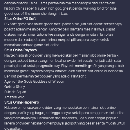
dengan history China. Tema permainan nya mengadopsi dari cerita dan
histori China seperti super rich god, great panda, wu kong, lord fortune,
goodness of the moon, shen long mi bao.
Situs Online PG Soft
PG Soft game slot online gacor merupakan situs judi slot gacor terpercaya,
pgsoft adalah mesin pencari uang terbaik diantara mesin lainnya. Dapat
diakses melalui smartphone kesayangan anda dengan mudah. Tampilan
modern dan roda putaran minimal menjadi pilihan para player untuk
memainkan sebuah game slot online.
Situs Online Playtech
Playtech adalah provider yang menyediakan permainan slot online terbaik
dengan jackpot besar, yang membuat provider ini sudah menjadi salah satu
pesaing berat untuk pragmatic play. Playtech memilih grafik yang sangat baik
membuat game Playtech banyak diminati oleh slotter slot online di indonesia.
Berikut permainan terpopuler yang ada di Playtech :
Agen of the Gods Goddess of Wisdom
Geisha Story
Suicide Squad
Amazon Wild
Situs Online Habanero
Habanero merupakan provider yang menyediakan permainan slot online
dengan grafik yang bagus, sehingga banyak sekali para penggemar slot online
yang memainkan nya. Permainan dari habanero juga sudah sangat populer
karena provider habanero mempunyai jackpot yang besar serta mudah untuk
didapatkan.