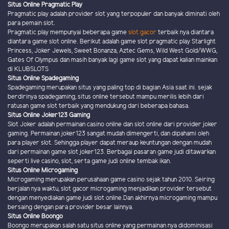
Situs Online Pragmatic Play
Pragmatic play adalah provider slot yang terpopuler dan banyak diminati oleh
para pemain slot.
Pragmatic play mempunyai beberapa game
slot gacor
terbaik nya diantara
diantara game slot online. Berikut adalah game slot pragmatic play Starlight
Princess, Joker Jewels, Sweet Bonanza, Aztec Gems, Wild West Gold/WWG,
Gates Of Olympus dan masih banyak lagi game slot yang dapat kalian mainkan
di KLUBSLOTS
Situs Online Spadegaming
Spadegaming merupakan situs yang paling top di bagian Asia saat ini. sejak
berdirinya spadegaming, situs online tersebut mampu merilis lebih dari
ratusan game slot terbaik yang mendukung dari beberapa bahasa.
Situs Online Joker123 Gaming
Slot Joker adalah permainan casino online dan slot online dari provider joker
gaming. Permainan joker123 sangat mudah dimengerti, dan dipahami oleh
para player slot. Sehingga player dapat meraup keuntungan dengan mudah
dari permainan game slot joker123. Berbagai pasaran game judi ditawarkan
seperti live casino, slot, serta game judi online tembak ikan.
Situs Online Microgaming
Microgaming merupakan perusahaan game casino sejak tahun 2010. Seiring
berjalan nya waktu, slot gacor microgaming menjadikan provider tersebut
dengan menyediakan game judi slot online.Dan akhirnya microgaming mampu
bersaing dengan para provider besar lainnya.
Situs Online Boongo
Boongo merupakan salah satu situs online yang permainan nya didominisasi