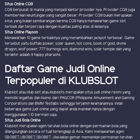
Situs Online CQ9
CQ9 berpusat di manila yang menjadi kantor provider nya. Provider CQ9 juga
memberikan keuntungan yang sangat besar. Provider CQ9 bukan merupakan
situs yang bukan sembarangan karena CQ9 hanya menawarkan game slot
terbaik dan terpercaya dengan kualitas paling atas di kelasnya.
Situs Online Playson
Menawarkan 10 game terbaiknya yang menambahkan jackpot terbesar. Game
tersebut yaitu buffalo power, solar queen, hot coins, book of gold, divine
dragon, wolf power, 777 burnings win, diamond wins, solar temple dan yang
terakhir adalah 9 happy pharaohs.
Daftar Game Judi Online
Terpopuler di KLUBSLOT
Klubslot atau klub slot atau klubslots merupakan situs judi online resmi yang
memiliki legalitas dan lisensi dari PAGCOR (Philippine Amusement and Gaming
Corporation) dan BMM Testlabs sehingga terjamin keamanannya. Inilah
beberapa game judi online yang dapat anda mainkan hanya dengan
menggunakan 1 ID bermain saja :
Situs Judi Bola Online
Klubslot merupakan agen taruhan bola online dengan permainan bola yang
dilangsungkan secara virtual terlengkap di Asia. Kami menawarkan agen
SBOBET, UBOBET, SBOBET. Jika kalian gemar memainkan permainan taruhan