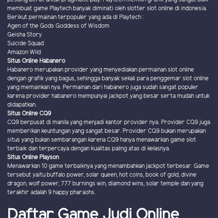
membuat game Playtech banyak diminati oleh slotter slot online di indonesia.
Berikut permainan terpopuler yang ada di Playtech :
Agen of the Gods Goddess of Wisdom
Geisha Story
Suicide Squad
Amazon Wild
Situs Online Habanero
Habanero merupakan provider yang menyediakan permainan slot online
dengan grafik yang bagus, sehingga banyak sekali para penggemar slot online
yang memainkan nya. Permainan dari habanero juga sudah sangat populer
karena provider habanero mempunyai jackpot yang besar serta mudah untuk
didapatkan.
Situs Online CQ9
CQ9 berpusat di manila yang menjadi kantor provider nya. Provider CQ9 juga
memberikan keuntungan yang sangat besar. Provider CQ9 bukan merupakan
situs yang bukan sembarangan karena CQ9 hanya menawarkan game slot
terbaik dan terpercaya dengan kualitas paling atas di kelasnya.
Situs Online Playson
Menawarkan 10 game terbaiknya yang menambahkan jackpot terbesar. Game
tersebut yaitu buffalo power, solar queen, hot coins, book of gold, divine
dragon, wolf power, 777 burnings win, diamond wins, solar temple dan yang
terakhir adalah 9 happy pharaohs.
Daftar Game Judi Online