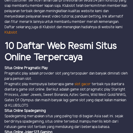
oleh customer service ramah dan profesional tersedia 24 jam nonstop yang
siap membantu member kapan saja. Klubslot telah berkomitmen memberikan
pelayanan terbaik dengan meningkatkan kualitas website kami dan
menyediakan pelayanan lewat video tutorial, panduan betting, link alternatif
dan fitur menarik lainnya untuk membantu member meraih kemenangan.
Daftar sekarang juga di Klubslot dan menangkan hadiahnya di website kami
Klubslot
10 Daftar Web Resmi Situs
Online Terpercaya
Situs Online Pragmatic Play
Pragmatic play adalah provider slot yang terpopuler dan banyak diminati oleh
para pemain slot.
Pragmatic play mempunyai beberapa game
slot gacor
terbaik nya diantara
diantara game slot online. Berikut adalah game slot pragmatic play Starlight
Princess, Joker Jewels, Sweet Bonanza, Aztec Gems, Wild West Gold/WWG,
Gates Of Olympus dan masih banyak lagi game slot yang dapat kalian mainkan
di KLUBSLOTS
Situs Online Spadegaming
Spadegaming merupakan situs yang paling top di bagian Asia saat ini. sejak
berdirinya spadegaming, situs online tersebut mampu merilis lebih dari
ratusan game slot terbaik yang mendukung dari beberapa bahasa.
Situs Online Joker123 Gaming