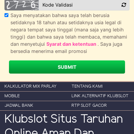
Saya menyatakan bahwa saya telah berusia
setidaknya 18 tahun atau setidaknya usia legal di
negara tempat saya tinggal (mana saja yang lebih
tinggi) dan bahwa saya telah membaca, memahami
dan menyetujui
Syarat dan ketentuan
. Saya juga
bersedia menerima email promosi
SUBMIT
KALKULATOR MIX PARLAY
TENTANG KAMI
MOBILE
LINK ALTERNATIF KLUBSLOT
JADWAL BANK
RTP SLOT GACOR
Klubslot Situs Taruhan
Online Aman Dan