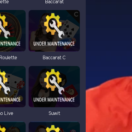
lette
Baccarat
Roulette
Baccarat C
o Live
Suwit