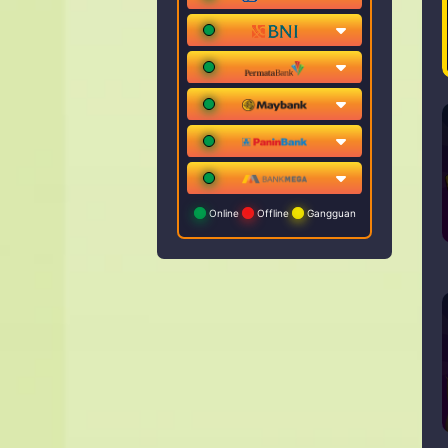
Online
Offline
Gangguan