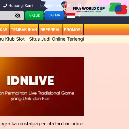
Hubungi Kami
Lupa Kata Sandi?
DAFTAR
KAS
TEMBAK IKAN
REFERRAL
PROMOSI
 Terlengkap & Terpercaya di Indonesia! Dapatkan Bonus Dep
katkan nostalgia pecinta taruhan online